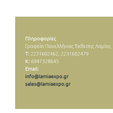
Πληροφορίες
Γραφεία Πανελλήνιας Έκθεσης Λαμίας
Τ:
2231602462, 2231602479
Κ:
6947328645
Email:
info
@
lamiaexpo
.
gr
sales@lamiaexpo.gr