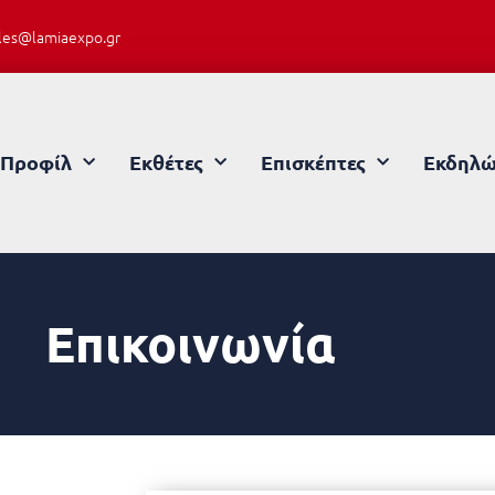
les@lamiaexpo.gr
Προφίλ
Εκθέτες
Επισκέπτες
Εκδηλώ
Επικοινωνία