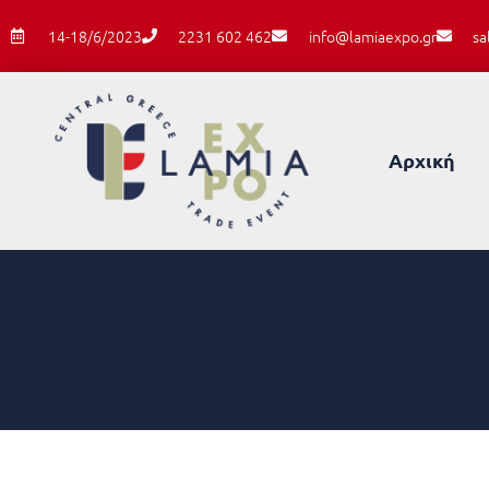
14-18/6/2023
2231 602 462
info@lamiaexpo.gr
sa
Αρχική