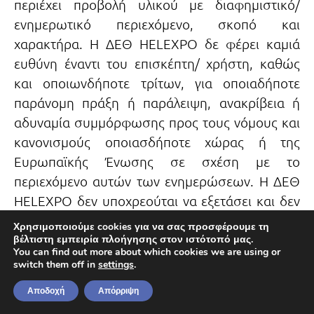
περιέχει προβολή υλικού με διαφημιστικό/
ενημερωτικό περιεχόμενο, σκοπό και
χαρακτήρα. Η ΔΕΘ HELEXPO δε φέρει καμιά
ευθύνη έναντι του επισκέπτη/ χρήστη, καθώς
και οποιωνδήποτε τρίτων, για οποιαδήποτε
παράνομη πράξη ή παράλειψη, ανακρίβεια ή
αδυναμία συμμόρφωσης προς τους νόμους και
κανονισμούς οποιασδήποτε χώρας ή της
Ευρωπαϊκής Ένωσης σε σχέση με το
περιεχόμενο αυτών των ενημερώσεων. Η ΔΕΘ
HELEXPO δεν υποχρεούται να εξετάσει και δεν
εξετάζει τη νομιμότητα ή όχι του ενημερωτικού
Χρησιμοποιούμε cookies για να σας προσφέρουμε τη
υλικού που προβάλλεται στις άνω
βέλτιστη εμπειρία πλοήγησης στον ιστότοπό μας.
You can find out more about which cookies we are using or
ιστοσελίδεςκαι ως εκ τούτου δε δύναται να της
switch them off in
settings
.
καταλογισθεί οποιασδήποτε μορφής ευθύνη. Η
Αποδοχή
Απόρριψη
ευθύνη αυτή βαρύνει τους διαφημιζόμενους,